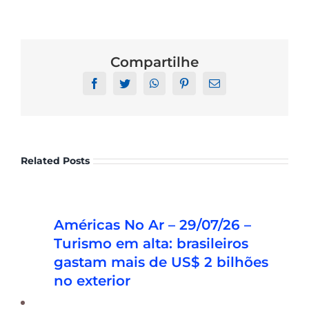
Compartilhe
Facebook
Twitter
WhatsApp
Pinterest
Email
Related Posts
Américas No Ar – 03/08/26 – OPT:
Américas No Ar – 29/07/26 –
Trump estuda taxa de US$ 100 mil
Turismo em alta: brasileiros
para alunos estrangeiros
gastam mais de US$ 2 bilhões
no exterior