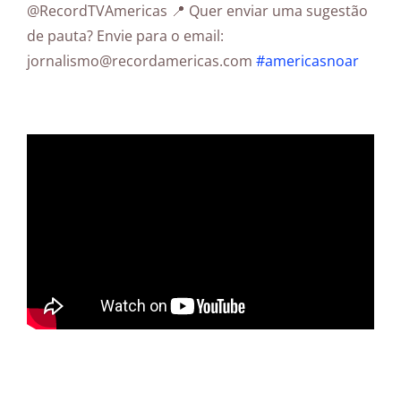
@RecordTVAmericas 📍 Quer enviar uma sugestão
de pauta? Envie para o email:
jornalismo@recordamericas.com
#americasnoar