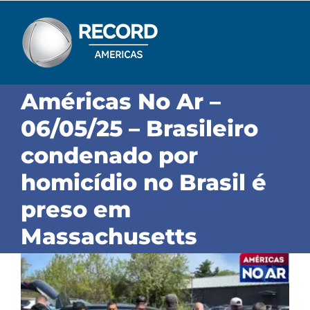
Skip
to
content
Américas No Ar –
06/05/25 – Brasileiro
condenado por
homicídio no Brasil é
preso em
Massachusetts
View
Larger
Image