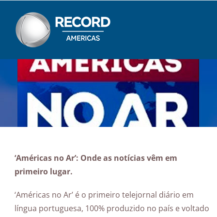
Skip
to
content
‘Américas no Ar’: Onde as notícias vêm em
primeiro lugar.
‘Américas no Ar’ é o primeiro telejornal diário em
língua portuguesa, 100% produzido no país e voltado