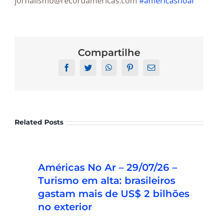
jornalismo@recordamericas.com
#americasnoar
Compartilhe
Facebook
Twitter
WhatsApp
Pinterest
Email
Related Posts
Américas No Ar – 03/08/26 – OPT:
Américas No Ar – 29/07/26 –
Trump estuda taxa de US$ 100 mil
Turismo em alta: brasileiros
para alunos estrangeiros
gastam mais de US$ 2 bilhões
no exterior