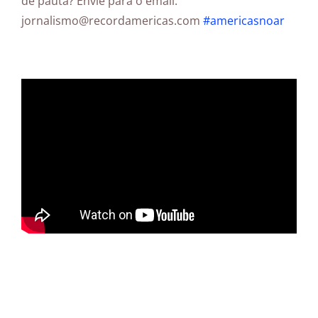
de pauta? Envie para o email:
jornalismo@recordamericas.com
#americasnoar