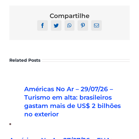
Compartilhe
Facebook
Twitter
WhatsApp
Pinterest
Email
Related Posts
Américas No Ar – 03/08/26 – OPT:
Américas No Ar – 29/07/26 –
Trump estuda taxa de US$ 100 mil
Turismo em alta: brasileiros
para alunos estrangeiros
gastam mais de US$ 2 bilhões
no exterior