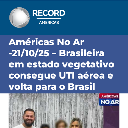
Skip
to
content
Américas No Ar
-21/10/25 – Brasileira
em estado vegetativo
consegue UTI aérea e
volta para o Brasil
View
Larger
Image