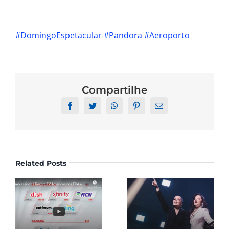
#DomingoEspetacular
#Pandora
#Aeroporto
Compartilhe
Facebook
Twitter
WhatsApp
Pinterest
Email
Related Posts