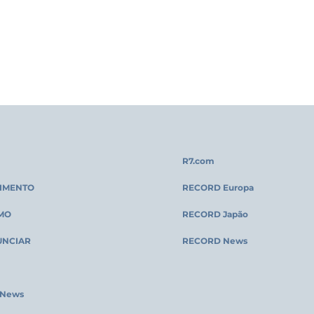
R7.com
IMENTO
RECORD Europa
MO
RECORD Japão
UNCIAR
RECORD News
 News