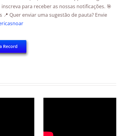
Se inscreva para receber as nossas notificações. 🎯
📍 Quer enviar uma sugestão de pauta? Envie
ricasnoar
a Record