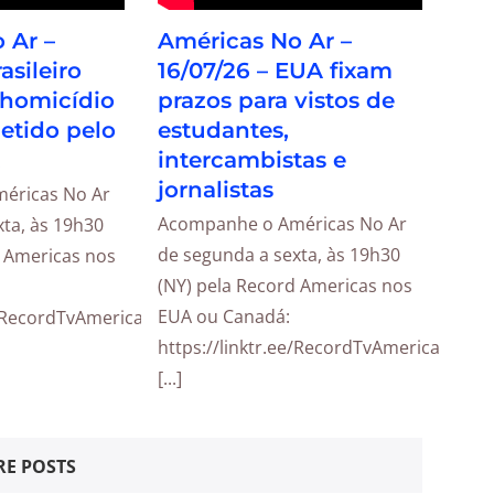
 Ar –
Américas No Ar –
asileiro
16/07/26 – EUA fixam
 homicídio
prazos para vistos de
detido pelo
estudantes,
intercambistas e
jornalistas
éricas No Ar
Acompanhe o Américas No Ar
ta, às 19h30
de segunda a sexta, às 19h30
d Americas nos
(NY) pela Record Americas nos
EUA ou Canadá:
e/RecordTvAmericas
https://linktr.ee/RecordTvAmericas
[...]
E POSTS