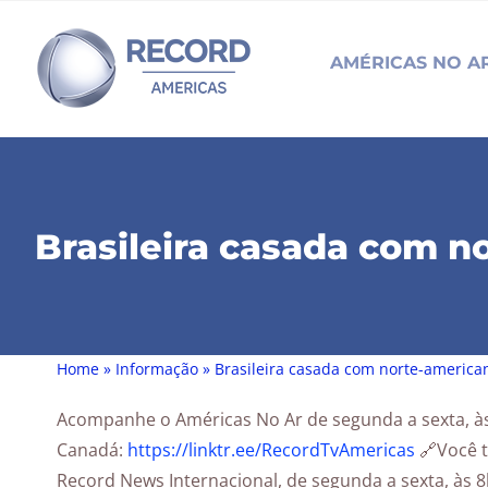
Skip
to
AMÉRICAS NO A
content
Brasileira casada com n
Home
»
Informação
»
Brasileira casada com norte-america
Acompanhe o Américas No Ar de segunda a sexta, à
Canadá:
https://linktr.ee/RecordTvAmericas
🔗Você 
Record News Internacional, de segunda a sexta, às 8h