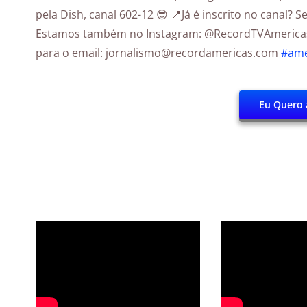
pela Dish, canal 602-12 😎 📍Já é inscrito no canal? 
Estamos também no Instagram: @RecordTVAmericas 
para o email: jornalismo@recordamericas.com
#ame
Eu Quero 