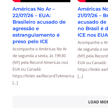
Américas No Ar –
Américas No
22/07/26 – EUA:
21/07/26 – Br
Brasileiro acusado de
acusado de
agressão e
no Brasil é 
estrangulamento é
ICE nos EUA
preso pelo ICE
Acompanhe o Am
Acompanhe o Américas No Ar
de segunda a sex
de segunda a sexta, às 19h30
(NY) pela Recor
(NY) pela Record Americas nos
EUA ou Canadá:
EUA ou Canadá:
https://linktr.e
https://linktr.ee/RecordTvAmericas
[...]
[...]
LOAD MOR