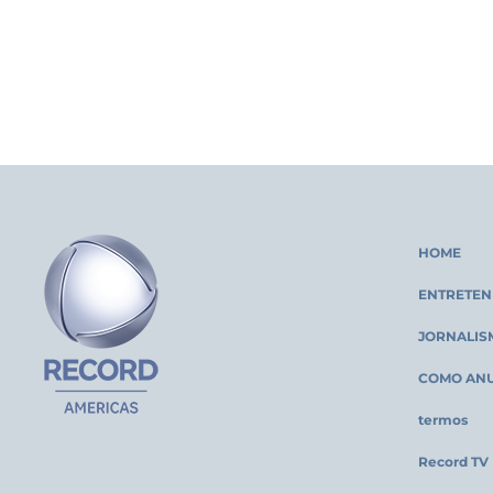
HOME
ENTRETEN
JORNALIS
COMO AN
termos
Record TV