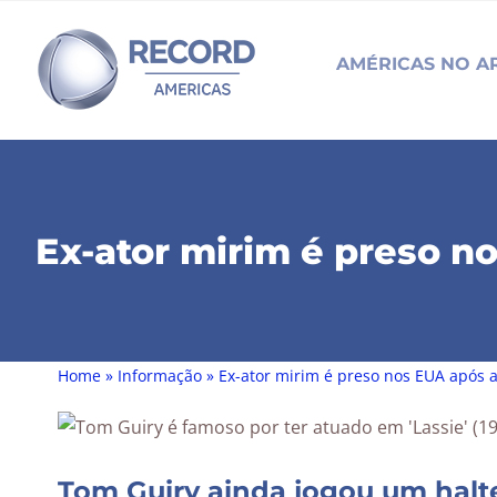
Skip
to
AMÉRICAS NO A
content
Ex-ator mirim é preso n
Home
»
Informação
»
Ex-ator mirim é preso nos EUA após 
Tom Guiry ainda jogou um halte