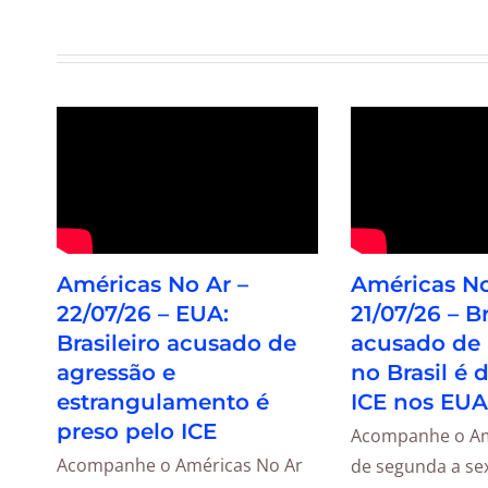
Américas No Ar –
Américas No
22/07/26 – EUA:
21/07/26 – Br
Brasileiro acusado de
acusado de
agressão e
no Brasil é 
estrangulamento é
ICE nos EUA
preso pelo ICE
Acompanhe o Am
Acompanhe o Américas No Ar
de segunda a sex