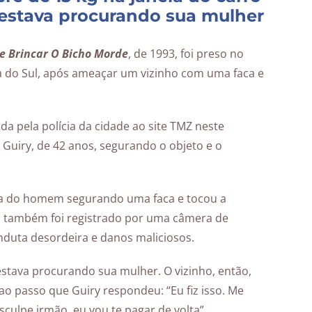
estava procurando sua mulher
e Brincar O Bicho Morde
, de 1993, foi preso no
 do Sul, após ameaçar um vizinho com uma faca e
da pela polícia da cidade ao site TMZ neste
 Guiry, de 42 anos, segurando o objeto e o
asa do homem segurando uma faca e tocou a
 também foi registrado por uma câmera de
nduta desordeira e danos maliciosos.
 estava procurando sua mulher. O vizinho, então,
, ao passo que Guiry respondeu: “Eu fiz isso. Me
culpe irmão, eu vou te pagar de volta”.