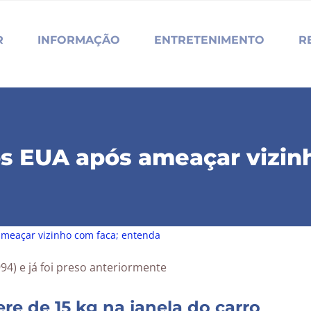
R
INFORMAÇÃO
ENTRETENIMENTO
R
os EUA após ameaçar vizin
ameaçar vizinho com faca; entenda
re de 15 kg na janela do carro