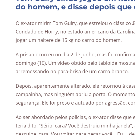
do homem, e disse depois que 
O ex-ator mirim Tom Guiry, que estrelou o clássico
S
Condado de Horry, no estado americano da Carolina
jogar um haltere de 15 kg no carro do homem.
A prisão ocorreu no dia 2 de junho, mas foi confirma
domingo (16). Um vídeo obtido pelo tabloide mostra
arremessando no para-brisa de um carro branco.
Depois, aparentemente alterado, ele retornou à c
campainha, mas ninguém abriu a porta. O momento
segurança. Ele foi preso e autuado por agressão, co
Ao ser abordado pelos policias, o ex-ator disse que
teria dito: “Sério, cara? Você destruiu minha janela”
desculpe, cara. Vou voltar para pegar você… Eu … des