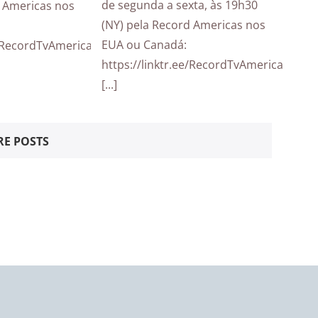
de segunda a sexta, às 19h30
d Americas nos
(NY) pela Record Americas nos
EUA ou Canadá:
e/RecordTvAmericas
https://linktr.ee/RecordTvAmericas
[...]
E POSTS