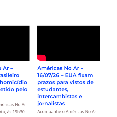
 Ar –
Américas No Ar –
asileiro
16/07/26 – EUA fixam
 homicídio
prazos para vistos de
detido pelo
estudantes,
intercambistas e
jornalistas
éricas No Ar
Acompanhe o Américas No Ar
ta, às 19h30