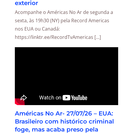
exterior
Acompanhe o Américas No Ar de segunda a
sexta, às 19h30 (NY) pela Record Americas
nos EUA ou Canadá:
https://linktr.ee/RecordTvAmericas [...]
Américas No Ar- 27/07/26 – EUA:
Brasileiro com histórico criminal
foge, mas acaba preso pela