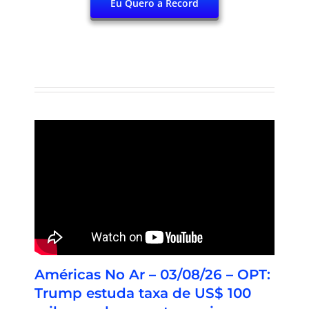
Eu Quero a Record
Américas No Ar – 03/08/26 – OPT:
Trump estuda taxa de US$ 100