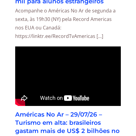
mil para alunos estrangeiros
Acompanhe o Américas No Ar de segunda a
sexta, às 19h30 (NY) pela Record Americas
nos EUA ou Canadá:
https://linktr.ee/RecordTvAmericas [...]
Américas No Ar – 29/07/26 –
Turismo em alta: brasileiros
gastam mais de US$ 2 bilhões no