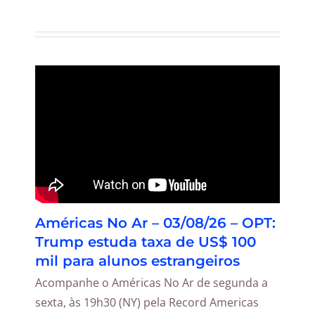
Américas No Ar – 03/08/26 – OPT:
Trump estuda taxa de US$ 100
mil para alunos estrangeiros
Acompanhe o Américas No Ar de segunda a
sexta, às 19h30 (NY) pela Record Americas