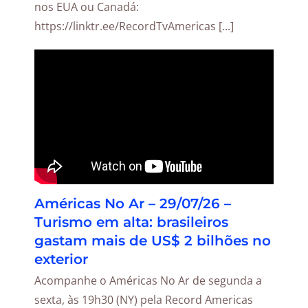
nos EUA ou Canadá:
https://linktr.ee/RecordTvAmericas [...]
Américas No Ar – 29/07/26 –
Turismo em alta: brasileiros
gastam mais de US$ 2 bilhões no
exterior
Acompanhe o Américas No Ar de segunda a
sexta, às 19h30 (NY) pela Record Americas