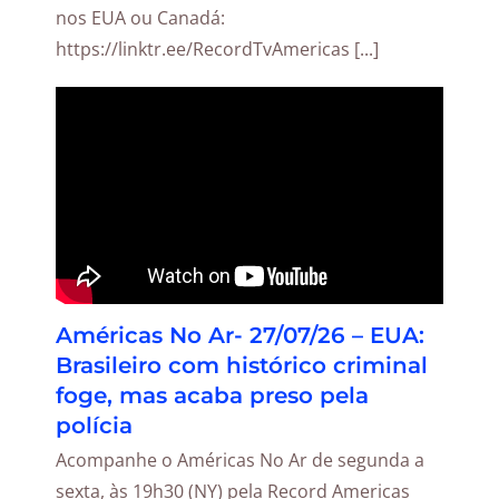
nos EUA ou Canadá:
https://linktr.ee/RecordTvAmericas [...]
Américas No Ar- 27/07/26 – EUA:
Brasileiro com histórico criminal
foge, mas acaba preso pela
polícia
Acompanhe o Américas No Ar de segunda a
sexta, às 19h30 (NY) pela Record Americas