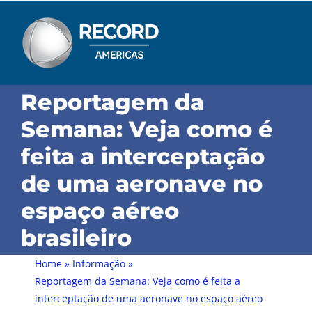
Skip
to
content
Reportagem da
Semana: Veja como é
feita a interceptação
de uma aeronave no
espaço aéreo
brasileiro
Home
»
Informação
»
Reportagem da Semana: Veja como é feita a
interceptação de uma aeronave no espaço aéreo