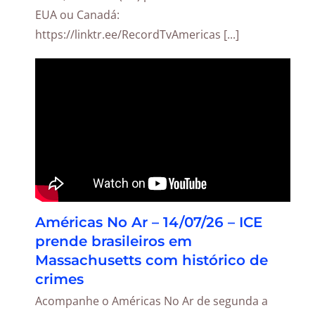
EUA ou Canadá:
https://linktr.ee/RecordTvAmericas [...]
Américas No Ar – 14/07/26 – ICE
prende brasileiros em
Massachusetts com histórico de
crimes
Acompanhe o Américas No Ar de segunda a