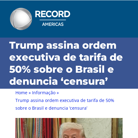
Skip
to
content
Trump assina ordem
executiva de tarifa de
50% sobre o Brasil e
denuncia ‘censura’
Home
»
Informação
»
Trump assina ordem executiva de tarifa de 50%
sobre o Brasil e denuncia ‘censura’