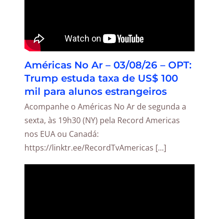
Américas No Ar – 03/08/26 – OPT:
Trump estuda taxa de US$ 100
mil para alunos estrangeiros
Acompanhe o Américas No Ar de segunda a
sexta, às 19h30 (NY) pela Record Americas
nos EUA ou Canadá:
https://linktr.ee/RecordTvAmericas [...]