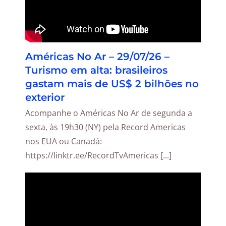
Américas No Ar – 29/07/26 –
Turismo em alta: brasileiros
gastam mais de US$ 2 bilhões no
exterior
Acompanhe o Américas No Ar de segunda a
sexta, às 19h30 (NY) pela Record Americas
nos EUA ou Canadá:
https://linktr.ee/RecordTvAmericas [...]