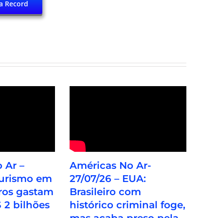
a Record
 Ar –
Américas No Ar-
Turismo em
27/07/26 – EUA:
eiros gastam
Brasileiro com
 2 bilhões
histórico criminal foge,