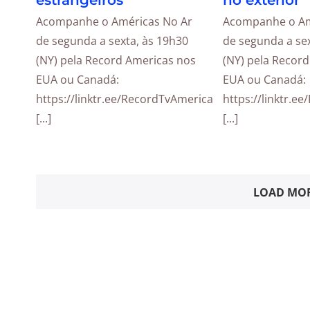
estrangeiros
no exterior
Acompanhe o Américas No Ar
Acompanhe o Am
de segunda a sexta, às 19h30
de segunda a sex
(NY) pela Record Americas nos
(NY) pela Recor
EUA ou Canadá:
EUA ou Canadá:
https://linktr.ee/RecordTvAmericas
https://linktr.e
[...]
[...]
LOAD MOR