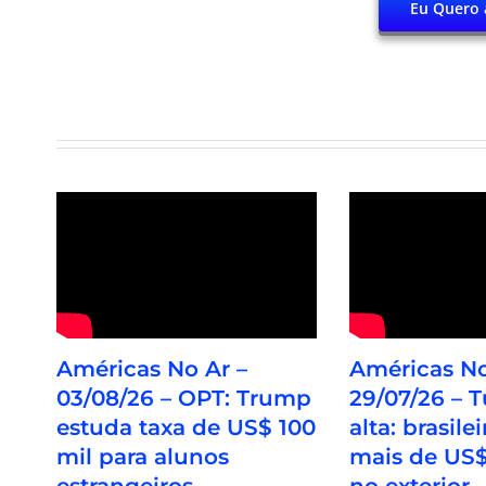
Eu Quero 
Américas No Ar –
Américas No
03/08/26 – OPT: Trump
29/07/26 – 
estuda taxa de US$ 100
alta: brasil
mil para alunos
mais de US$