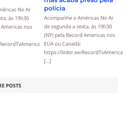
mas acaba preso pela
polícia
éricas No Ar
Acompanhe o Américas No Ar
ta, às 19h30
de segunda a sexta, às 19h30
d Americas nos
(NY) pela Record Americas nos
EUA ou Canadá:
e/RecordTvAmericas
https://linktr.ee/RecordTvAmericas
[...]
E POSTS