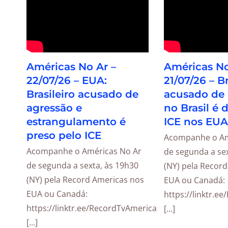
Américas No Ar –
Américas No
22/07/26 – EUA:
21/07/26 – Br
Brasileiro acusado de
acusado de
agressão e
no Brasil é 
estrangulamento é
ICE nos EUA
preso pelo ICE
Acompanhe o Am
Acompanhe o Américas No Ar
de segunda a sex
de segunda a sexta, às 19h30
(NY) pela Recor
(NY) pela Record Americas nos
EUA ou Canadá:
EUA ou Canadá:
https://linktr.e
https://linktr.ee/RecordTvAmericas
[...]
[...]