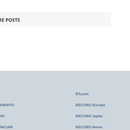
E POSTS
R7.com
IMENTO
RECORD Europa
MO
RECORD Japão
UNCIAR
RECORD News