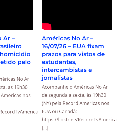
 Ar –
Américas No Ar –
asileiro
16/07/26 – EUA fixam
 homicídio
prazos para vistos de
detido pelo
estudantes,
intercambistas e
jornalistas
éricas No Ar
Acompanhe o Américas No Ar
ta, às 19h30
de segunda a sexta, às 19h30
d Americas nos
(NY) pela Record Americas nos
EUA ou Canadá:
e/RecordTvAmericas
https://linktr.ee/RecordTvAmericas
[...]