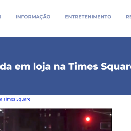
R
INFORMAÇÃO
ENTRETENIMENTO
R
eada em loja na Times Squa
 na Times Square