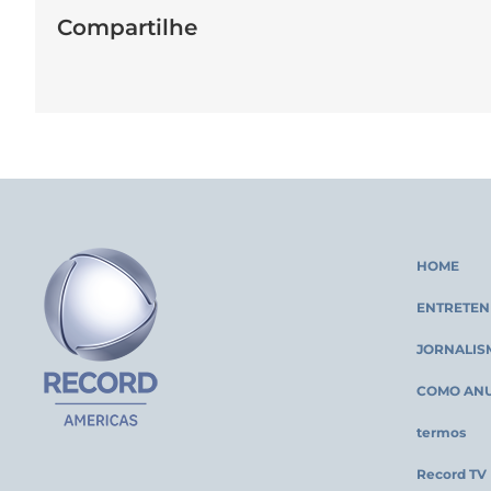
Compartilhe
HOME
ENTRETEN
JORNALIS
COMO AN
termos
Record TV