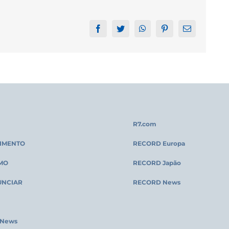
Facebook
Twitter
WhatsApp
Pinterest
Email
R7.com
IMENTO
RECORD Europa
MO
RECORD Japão
UNCIAR
RECORD News
 News